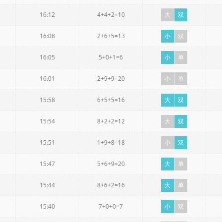
16:12
4+4+2=10
大
双
16:08
2+6+5=13
小
双
16:05
5+0+1=6
小
单
16:01
2+9+9=20
小
单
15:58
6+5+5=16
大
双
15:54
8+2+2=12
大
双
15:51
1+9+8=18
小
双
15:47
5+6+9=20
大
单
15:44
8+6+2=16
大
单
15:40
7+0+0=7
小
双