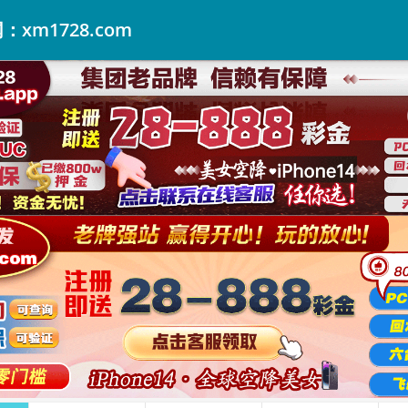
xm1728.com